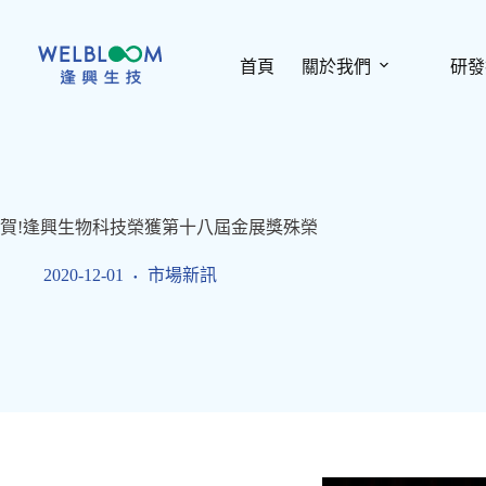
跳
至
主
首頁
關於我們
研發
要
內
容
賀!逢興生物科技榮獲第十八屆金展獎殊榮
2020-12-01
市場新訊