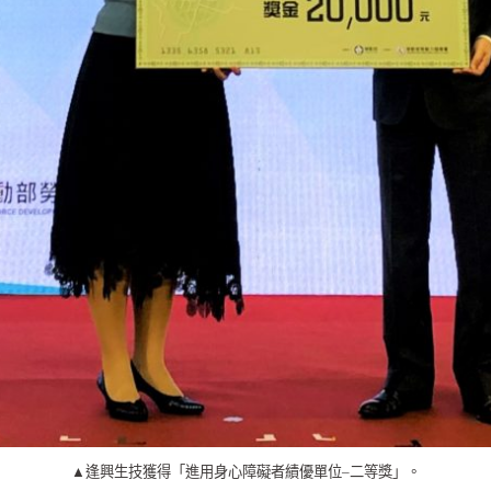
▲逢興生技獲得「進用身心障礙者績優單位–二等獎」。