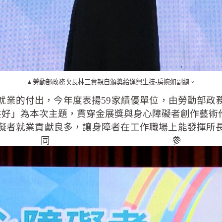
▲勞動部政務次長林三貴親自頒獎給逢興生技-房婉如副總。
就業的付出，今年度表揚59家績優單位，由勞動部政
共好」為本次主題，貫穿金展獎與身心障礙者創作藝術
礙者就業貢獻良多，讓身障者在工作職場上能發揮所
同參