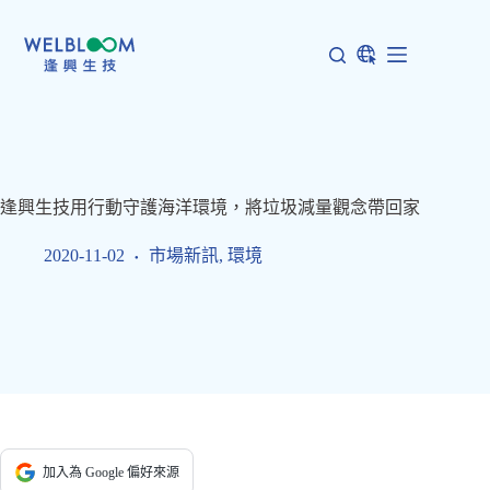
跳
至
主
要
內
容
逢興生技用行動守護海洋環境，將垃圾減量觀念帶回家
2020-11-02
市場新訊
,
環境
加入為 Google 偏好來源