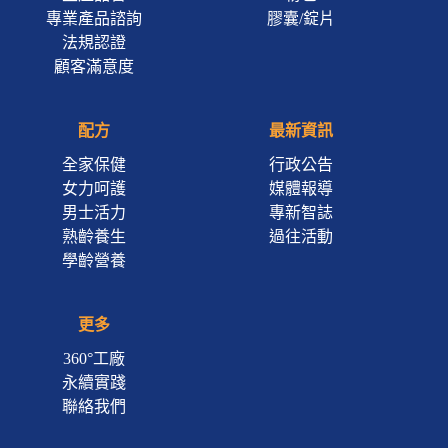
專業產品諮詢
膠囊/錠片
法規認證
顧客滿意度
配方
最新資訊
全家保健
行政公告
女力呵護
媒體報導
男士活力
專新智誌
熟齡養生
過往活動
學齡營養
更多
360°工廠
永續實踐
聯絡我們