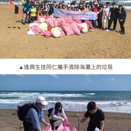
▲逢興生技同仁攜手清除海灘上的垃圾