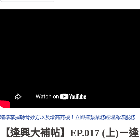
精準掌握轉骨妙方以及增高商機！立即連繫業務經理為您服務
【逢興大補帖】EP.017 (上)－逢