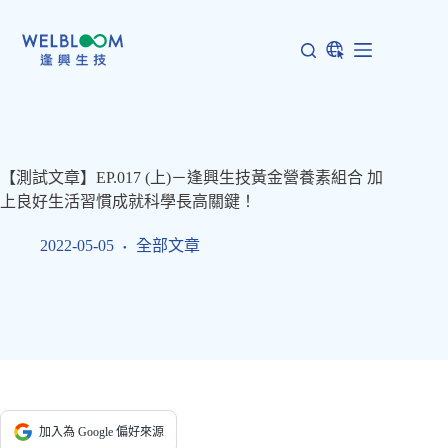
跳
至
主
要
內
容
【測試文章】EP.017 (上)－逢興生技黃金營養素組合 加
上良好生活習慣成就科學長高關鍵！
2022-05-05
全部文章
加入為 Google 偏好來源