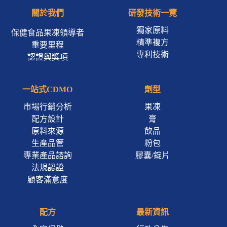
關於我們
研發技術一覽
獨家原料
保健食品果凍領導者
精準複方
重要里程
專利技術
認證與獎項
一站式CDMO
劑型
市場行銷分析
果凍
配方設計
膏
原料來源
飲品
生產品管
粉包
專業產品諮詢
膠囊/錠片
法規認證
顧客滿意度
配方
最新資訊