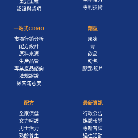
重要里程
專利技術
認證與獎項
一站式CDMO
劑型
市場行銷分析
果凍
配方設計
膏
原料來源
飲品
生產品管
粉包
專業產品諮詢
膠囊/錠片
法規認證
顧客滿意度
配方
最新資訊
全家保健
行政公告
女力呵護
媒體報導
男士活力
專新智誌
熟齡養生
過往活動