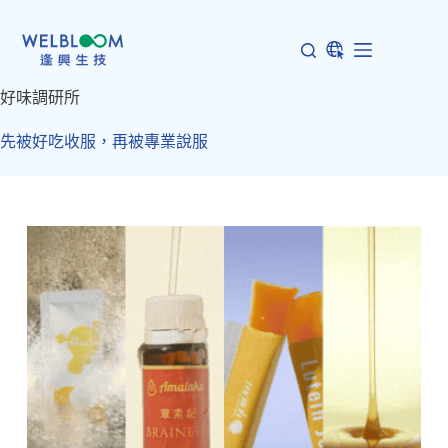
跳
至
主
要
好味調研所
內
容
先被好吃收服，再被專業說服