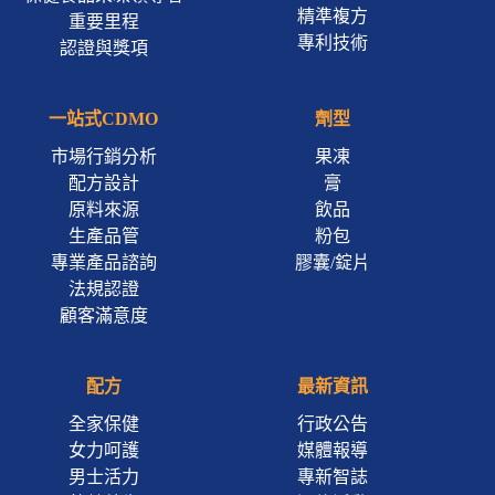
精準複方
重要里程
專利技術
認證與獎項
一站式CDMO
劑型
市場行銷分析
果凍
配方設計
膏
原料來源
飲品
生產品管
粉包
專業產品諮詢
膠囊/錠片
法規認證
顧客滿意度
配方
最新資訊
全家保健
行政公告
女力呵護
媒體報導
男士活力
專新智誌