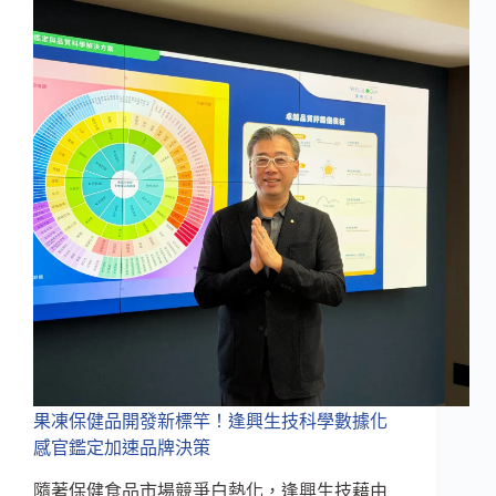
一
盒
看
見
保
健
食
品
開
發
新
趨
勢
果凍保健品開發新標竿！逢興生技科學數據化
感官鑑定加速品牌決策
隨著保健食品市場競爭白熱化，逢興生技藉由