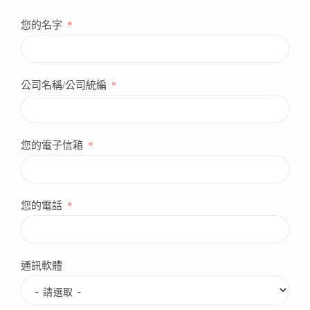
學
數
您的名字
據
化
感
官
公司名稱/公司統編
鑑
定
加
速
您的電子信箱
品
牌
決
策
您的電話
通訊軟體