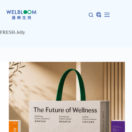
跳
至
主
要
內
FRESH-Jelly
容