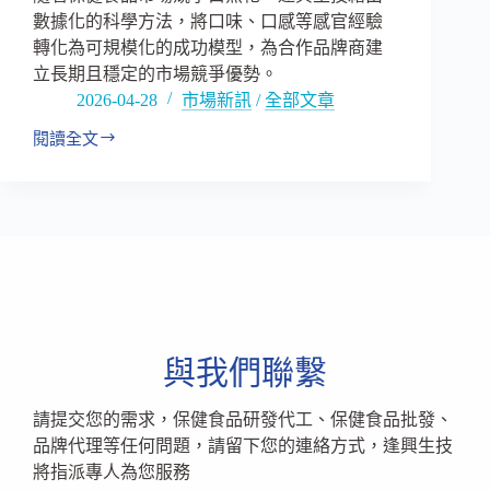
數據化的科學方法，將口味、口感等感官經驗
轉化為可規模化的成功模型，為合作品牌商建
立長期且穩定的市場競爭優勢。
2026-04-28
市場新訊
/
全部文章
閱讀全文
果
凍
保
健
品
開
發
新
標
竿！
與我們聯繫
逢
興
請提交您的需求，保健食品研發代工、保健食品批發、
生
品牌代理等任何問題，請留下您的連絡方式，逢興生技
技
科
將指派專人為您服務