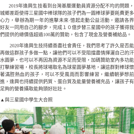
2019年逢興生技看到台灣基層運動員資源分配不均的問題，
城鄉差距使得三星國中棒球隊的孩子們為一圓棒球夢要耗費更多
心力，舉辦為期一年的進擊未來·憶起走動公益活動，邀請各界
好友一同用自己的腳步，完成１０億步替三星國中的孩子獲得我
們提供的總價值超過100萬的贊助，包含了現金及營養補給品。
2020年逢興生技持續善盡社會責任，我們思考了許久是否能
再做這群孩子多做一點，讓他們可以不受阻擋盡情揮灑自己的汗
水圓夢，也可以不再因為資源不足而受限，加碼贊助室內多功能
打擊練習場，校長將球場取名為球星圓夢基地，讓這群對棒球懷
著滿腔熱血的孩子，可以不受風雨而影響練習，繼續朝夢想前
進，逢興也持續提供鈣質、蛋白質及能量營養補充品，讓孩子有
足夠的營養攝取能夠頭好壯壯。
▲與三星國中學生大合照