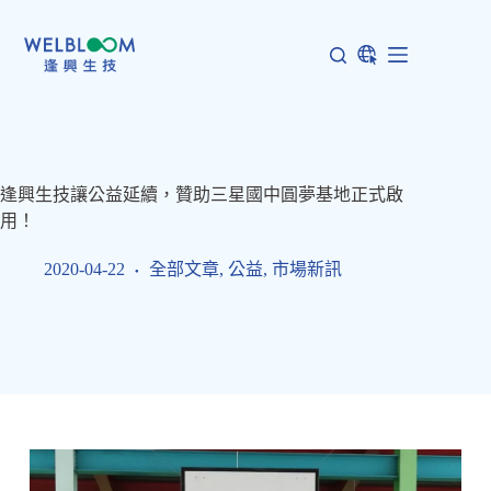
跳
至
主
要
內
容
逢興生技讓公益延續，贊助三星國中圓夢基地正式啟
用！
2020-04-22
全部文章
,
公益
,
市場新訊