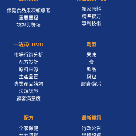
獨家原料
保健食品果凍領導者
精準複方
重要里程
專利技術
認證與獎項
一站式CDMO
劑型
市場行銷分析
果凍
配方設計
膏
原料來源
飲品
生產品管
粉包
專業產品諮詢
膠囊/錠片
法規認證
顧客滿意度
配方
最新資訊
全家保健
行政公告
女力呵護
媒體報導