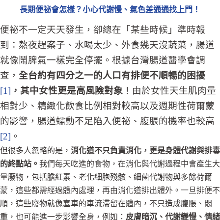
長期便祕會怎樣？小心代謝慢、氣色差通通找上門！
便祕不一定天天發生，卻總在「某些時候」準時報
到：熬夜趕案子、水喝太少、外食幾天沒蔬菜，腸道
就像鬧脾氣一樣完全停擺。根據台灣腸道醫學會調
查，
全台約有四分之一的人口
有排便不順暢的困擾
[1]
，其中女性更是高風險對象
！由於女性天生肌肉量
相對少、精緻化飲食比例相對較高以及週期性荷爾蒙
的影響，腸道蠕動不足陷入便祕、腹脹的機率也較高
[2]
。
但很多人忽略的是，
消化道不只負責消化，更是身體代謝與排毒
的終點站。
我們每天吃進的食物，在消化與代謝過程中會產生大
量廢物，包括膽紅素、老化細胞殘骸、細菌代謝物與多餘荷爾
蒙，這些都需經過體內處理，再由消化道排出體外。一旦排便不
順，這些廢物就像塞車的車流滯留在體內，不只造成腹脹、悶
重，也可能進一步影響全身，例如：
皮膚暗沉、代謝變慢、情緒