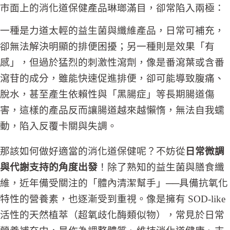
市面上的消化道保健產品琳瑯滿目，卻常陷入兩極：
一種是力道太輕的益生菌與纖維產品，日常可補充，
卻無法解決明顯的排便困擾；另一種則是效果「有
感」，但過於猛烈的刺激性瀉劑，像是番瀉葉或含番
瀉苷的成分，雖能快速促進排便，卻可能導致腹痛、
脫水，甚至產生依賴性與「黑腸症」等長期腸道傷
害，這樣的產品反而讓腸道越來越懶惰，無法自我蠕
動，陷入反覆卡關與失調。
那該如何做好適當的消化道保健呢？不妨從
日常微調
與代謝支持的角度出發
！除了熟知的益生菌與膳食纖
維，近年備受關注的「體內清潔幫手」──具備抗氧化
特性的營養素，也逐漸受到重視。像是擁有 SOD-like
活性的天然植萃（超氧歧化酶類似物），常見於日常