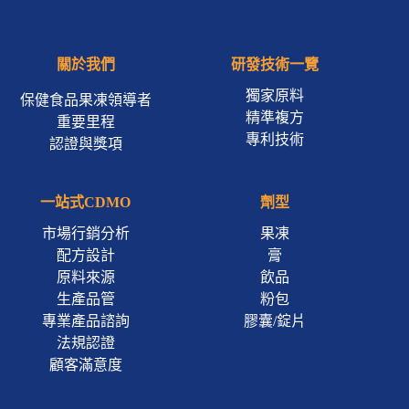
關於我們
研發技術一覽
獨家原料
保健食品果凍領導者
精準複方
重要里程
專利技術
認證與獎項
一站式CDMO
劑型
市場行銷分析
果凍
配方設計
膏
原料來源
飲品
生產品管
粉包
專業產品諮詢
膠囊/錠片
法規認證
顧客滿意度