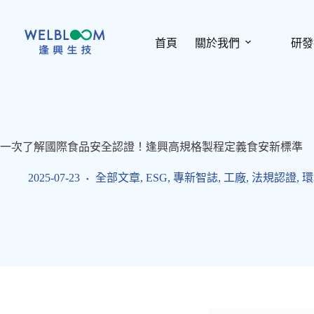
跳
至
主
首頁
關於我們
研發
要
內
容
一次了解國際食品安全認證！逢興高規格製程定義食安新標準
2025-07-23
全部文章
,
ESG
,
專新智誌
,
工廠
,
法規認證
,
環