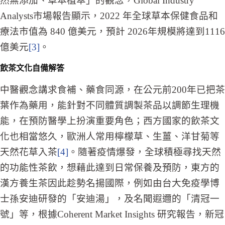
然無添加、草本植萃」的觀念，Global Industry
Analysts市場報告顯示，2022 年全球草本保健食品和
療法市值為 840 億美元，預計 2026年規模將達到1116
億美元
[3]
。
飲茶文化自備解答
中醫觀念講求食補、藥食同源，在公元前200年已把茶
葉作為藥用，能針對不同體質調製茶品以調節生理機
能，在預防醫學上扮演重要角色；西方國家的飲茶文
化也相當悠久，歐洲人常用檸檬草、生薑、洋甘菊等
天然花草入茶
[4]
。隨著疫情爆發，全球積極尋找天然
的功能性茶飲，想藉此達到日常保養及預防，東方的
漢方養生茶因此趁勢名揚國際，例如由台大免疫學博
士孫安迪研發的「安迪湯」，及名聞遐邇的「清冠一
號」等，根據Coherent Market Insights 研究報告，新冠