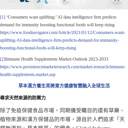
[1]
‘Consumers want uplifting:’ AI data intelligence firm predicts
demand for immunity boosting functional foods will keep rising
https://www.foodnavigator.com/Article/2021/01/12/Consumers-want-
uplifting-AI-data-intelligence-firm-predicts-demand-for-immunity-
boosting-functional-foods-will-keep-rising
[2]
Immune Health Supplements Market Outlook 2023-2033
https://www.persistencemarketresearch.com/market-research/immune-
health-supplements-market.asp
草本漢方養生茶將東方健康智慧融入全球生活
尋求天然來源的防禦力
除了免疫保健食品市場，同期備受矚目的還有草藥、
植物來源和漢方保健品的市場，源自於人們追求「天