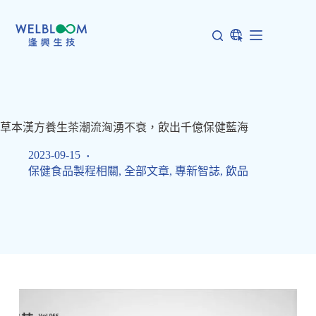
跳
至
主
要
內
容
草本漢方養生茶潮流洶湧不衰，飲出千億保健藍海
2023-09-15
保健食品製程相關
,
全部文章
,
專新智誌
,
飲品