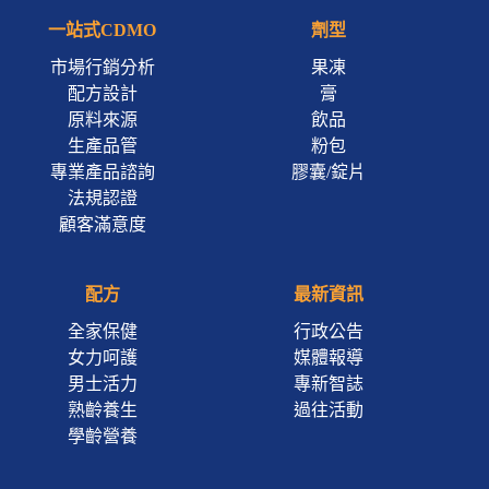
一站式CDMO
劑型
市場行銷分析
果凍
配方設計
膏
原料來源
飲品
生產品管
粉包
專業產品諮詢
膠囊/錠片
法規認證
顧客滿意度
配方
最新資訊
全家保健
行政公告
女力呵護
媒體報導
男士活力
專新智誌
熟齡養生
過往活動
學齡營養