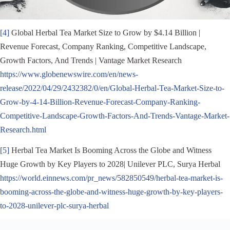
[4]
Global Herbal Tea Market Size to Grow by $4.14 Billion |
Revenue Forecast, Company Ranking, Competitive Landscape,
Growth Factors, And Trends | Vantage Market Research
https://www.globenewswire.com/en/news-
release/2022/04/29/2432382/0/en/Global-Herbal-Tea-Market-Size-to-
Grow-by-4-14-Billion-Revenue-Forecast-Company-Ranking-
Competitive-Landscape-Growth-Factors-And-Trends-Vantage-Market-
Research.html
[5]
Herbal Tea Market Is Booming Across the Globe and Witness
Huge Growth by Key Players to 2028| Unilever PLC, Surya Herbal
https://world.einnews.com/pr_news/582850549/herbal-tea-market-is-
booming-across-the-globe-and-witness-huge-growth-by-key-players-
to-2028-unilever-plc-surya-herbal