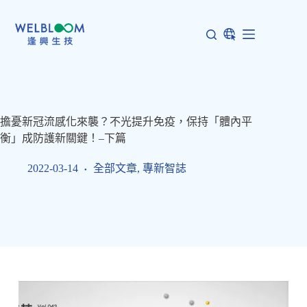
跳
至
主
要
內
容
擔憂新冠流感化來襲？不光提升免疫，保持「體內平
衡」成防護新關鍵！–下篇
2022-03-14
全部文章
,
專新智誌