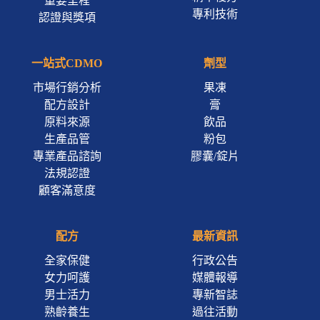
重要里程
專利技術
認證與獎項
一站式CDMO
劑型
市場行銷分析
果凍
配方設計
膏
原料來源
飲品
生產品管
粉包
專業產品諮詢
膠囊/錠片
法規認證
顧客滿意度
配方
最新資訊
全家保健
行政公告
女力呵護
媒體報導
男士活力
專新智誌
熟齡養生
過往活動