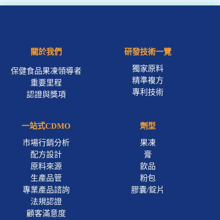
關於我們
研發技術一覽
獨家原料
保健食品果凍領導者
精準複方
重要里程
專利技術
認證與獎項
一站式CDMO
劑型
市場行銷分析
果凍
配方設計
膏
原料來源
飲品
生產品管
粉包
專業產品諮詢
膠囊/錠片
法規認證
顧客滿意度