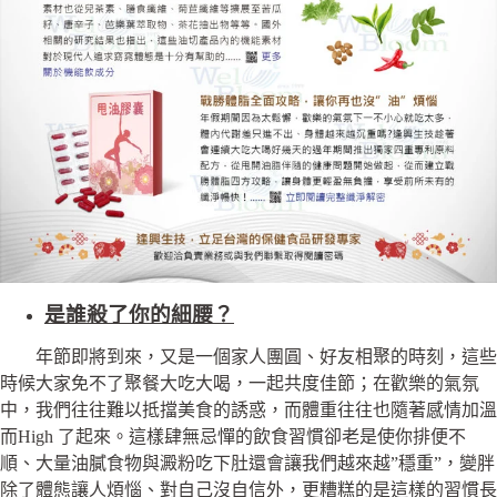
是誰殺了你的細腰？
年節即將到來，又是一個家人團圓、好友相聚的時刻，這些
時候大家免不了聚餐大吃大喝，一起共度佳節；在歡樂的氣氛
中，我們往往難以抵擋美食的誘惑，而體重往往也隨著感情加溫
而High 了起來。這樣肆無忌憚的飲食習慣卻老是使你排便不
順、大量油膩食物與澱粉吃下肚還會讓我們越來越”穩重”，變胖
除了體態讓人煩惱、對自己沒自信外，更糟糕的是這樣的習慣長