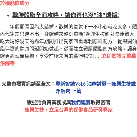
於機能飲成分
戰勝體脂全面攻略，讓你再也沒”油”煩惱!
年假期間因為太鬆懈，歡樂的氣氛下一不小心就吃太多，體
內代謝差只進不出、身體越來越沉重嗎?逢興生技趁著會連續大
吃大喝好幾天的過年期間推出獨家四重專利原料配方，從甩開油
脂伴隨的健康問題開始做起，從而建立戰勝體脂四方攻略，讓身
體更輕盈無負擔，享受前所未有的纖淨暢快!…..
立即閱讀完整纖
淨解密
完整市場資訊請至全文：
專新智誌Vol.6 油夠討厭－逢興生技纖
淨解密 上篇
歡迎洽負責業務或與
我們連繫
取得密碼
逢興生技，立足台灣的保健食品研發專家