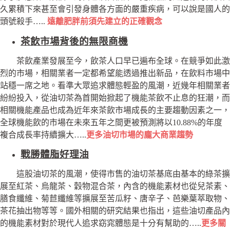
久累積下來甚至會引發身體各方面的嚴重疾病，可以說是國人的
頭號殺手…..
遠離肥胖前須先建立的正確觀念
茶飲市場背後的無限商機
茶飲產業發展至今，飲茶人口早已遍布全球。在競爭如此激
烈的市場，相關業者一定都希望能透過推出新品，在飲料市場中
站穩一席之地。看準大眾追求體態輕盈的風潮，近幾年相關業者
紛紛投入，從油切茶為首開始掀起了機能茶飲不止息的狂潮，而
相關機能產品也成為近年來茶飲市場成長的主要趨動因素之一，
全球機能飲的市場在未來五年之間更被預測將以10.88%的年度
複合成長率持續擴大…..
更多油切市場的龐大商業趨勢
戰勝體脂好理油
這股油切茶的風潮，使得市售的油切茶基底由基本的綠茶擴
展至紅茶、烏龍茶、穀物混合茶，內含的機能素材也從兒茶素、
膳食纖維、菊苣纖維等擴展至苦瓜籽、唐辛子、芭樂葉萃取物、
茶花抽出物等等。國外相關的研究結果也指出，這些油切產品內
的機能素材對於現代人追求窈窕體態是十分有幫助的…..
更多
關