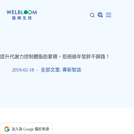
跳
至
主
要
內
容
提升代謝力控制體脂肪累積，拒絕過年發胖不歸路！
2019-02-18
全部文章
,
專新智誌
加入為 Google 偏好來源