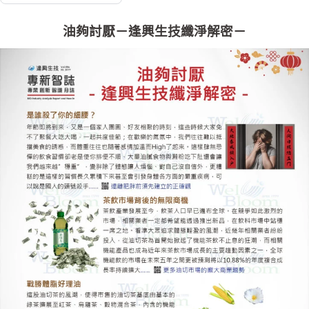
油夠討厭－逢興生技纖淨解密－