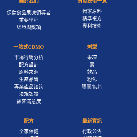
關於我們
研發技術一覽
獨家原料
保健食品果凍領導者
精準複方
重要里程
專利技術
認證與獎項
一站式CDMO
劑型
市場行銷分析
果凍
配方設計
膏
原料來源
飲品
生產品管
粉包
專業產品諮詢
膠囊/錠片
法規認證
顧客滿意度
配方
最新資訊
全家保健
行政公告