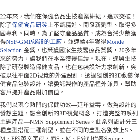
22年來，我們在保健食品生技產業耕耘，追求突破！
除了
保健食品研發
上不斷精進、開發新劑型、取得多
國專利。同時，為了堅守產品品質，成為台灣少數獲
得
NSF-GMP認證的工廠
，並連續4年獲得
Monde
Selection
金獎，也榮獲國家生技醫療品質獎，20多年
來的努力，讓我們在本業獲得佳績。現在，逢興生技
除了研發製造保健食品，也在包裝設計力求創新，突
破以往平面2D視覺的外盒設計，透過獨創的3D動態保
健食品包裝設計，讓委託製作的產品裡外兼具，幫助
客戶提升產品附加價值。
我們以現今熱門的保健功效—延年益壽，做為設計的
發想主題，融合創新的3D視覺概念，打造完整的系列
主題產品—NMN Supplement Series。此系列設計分三
種盒型搭配三種劑型，並在不同的盒型各別放上S、
M、F的英文字母，而S、M、F分別代表Senior、