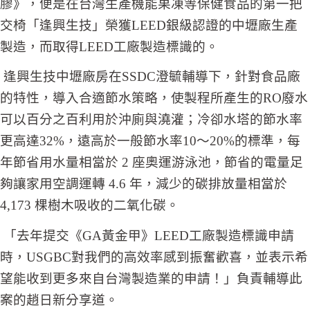
膠》，便是在台灣生產機能果凍等保健食品的第一把
交椅「逢興生技」榮獲LEED銀級認證的中壢廠生產
製造，而取得LEED工廠製造標識的。
逢興生技中壢廠房在SSDC澄毓輔導下，針對食品廠
的特性，導入合適節水策略，使製程所產生的RO廢水
可以百分之百利用於沖廁與澆灌；冷卻水塔的節水率
更高達32%，遠高於一般節水率10～20%的標準，每
年節省用水量相當於 2 座奧運游泳池，節省的電量足
夠讓家用空調運轉 4.6 年，減少的碳排放量相當於
4,173 棵樹木吸收的二氧化碳。
「去年提交《GA黃金甲》LEED工廠製造標識申請
時，USGBC對我們的高效率感到振奮歡喜，並表示希
望能收到更多來自台灣製造業的申請！」負責輔導此
案的趙日新分享道。