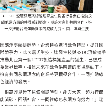
▲ SSDC澄毓綠建築總經理陳重仁對各行各業在推動永
續低碳方面的共識感到振奮，期許大家能共同合作，進
一步推動台灣運動賽事的減碳力度。 圖／逢興生技
因應淨零碳排趨勢，企業積極進行綠色轉型，提升國
際競爭力，此次瑞氏生技、逢興生技與SSDC澄毓攜手
推動北亞第一個LEED製造標識產品的誕生，已然成
為業界標竿，相信未來在綠色供應鏈的市場驅動下，
擁有共同永續理念的企業將更積極合作，一同推動綠
色經濟的發展。
「很高興見證了這個關鍵時刻，能與大家一起力行節
能減碳、回饋社會，一同往綠色永續方向努力！」瑞