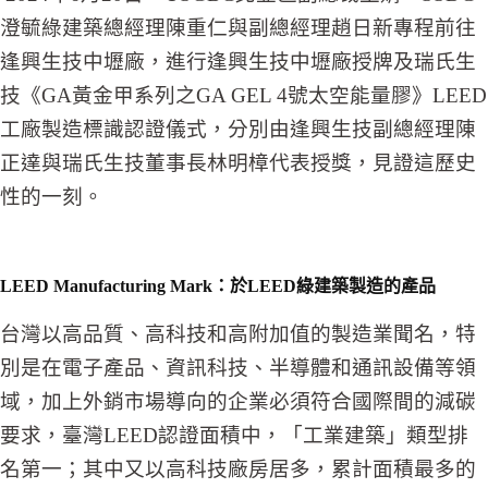
澄毓綠建築總經理陳重仁與副總經理趙日新專程前往
逢興生技中壢廠，進行逢興生技中壢廠授牌及瑞氏生
技《GA黃金甲系列之GA GEL 4號太空能量膠》LEED
工廠製造標識認證儀式，分別由逢興生技副總經理陳
正達與瑞氏生技董事長林明樟代表授獎，見證這歷史
性的一刻。
LEED Manufacturing Mark
：於
LEED
綠建築製造的產品
台灣以高品質、高科技和高附加值的製造業聞名，特
別是在電子產品、資訊科技、半導體和通訊設備等領
域，加上外銷市場導向的企業必須符合國際間的減碳
要求，臺灣LEED認證面積中，「工業建築」類型排
名第一；其中又以高科技廠房居多，累計面積最多的