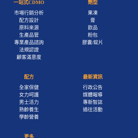
一站式CDMO
劑型
市場行銷分析
果凍
配方設計
膏
原料來源
飲品
生產品管
粉包
專業產品諮詢
膠囊/錠片
法規認證
顧客滿意度
配方
最新資訊
全家保健
行政公告
女力呵護
媒體報導
男士活力
專新智誌
熟齡養生
過往活動
學齡營養
更多