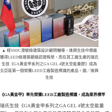
▲ 經SSDC澄毓綠建築設計顧問輔導，逢興生技中壢廠
獲得LEED綠建築銀級認證殊榮，而在其工廠生產的瑞氏
生技《GA黃金甲系列之GA GEL 4號太空能量膠》成為
北亞區第一個榮獲LEED工廠製造標識的產品。圖／逢興
生技
《
GA
黃金甲》率先榮獲
LEED
工廠製造標識，成為業界標竿
瑞氏生技《GA黃金甲系列之GA GEL 4號太空能量