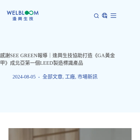
跳
至
主
要
內
容
感謝SEE GREEN報導｜逢興生技協助打造《GA黃金
甲》成北亞第一個LEED製造標識產品
2024-08-05
全部文章
,
工廠
,
市場新訊