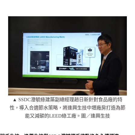
▲ SSDC澄毓綠建築副總經理趙日新針對食品廠的特
性，導入合適節水策略，將逢興生技中壢廠房打造為節
能又減碳的LEED綠工廠。圖／逢興生技