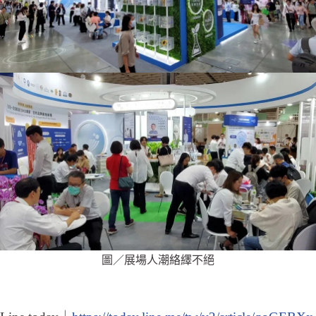
圖／展場人潮絡繹不絕