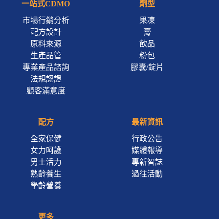
一站式CDMO
劑型
市場行銷分析
果凍
配方設計
膏
原料來源
飲品
生產品管
粉包
專業產品諮詢
膠囊/錠片
法規認證
顧客滿意度
配方
最新資訊
全家保健
行政公告
女力呵護
媒體報導
男士活力
專新智誌
熟齡養生
過往活動
學齡營養
更多