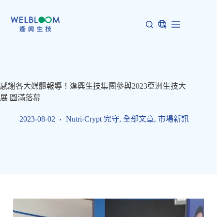
跳
至
主
要
內
容
感謝各大媒體報導！逢興生技集團參與2023亞洲生技大
展 圓滿落幕
2023-08-02
Nutri-Crypt 完守
,
全部文章
,
市場新訊