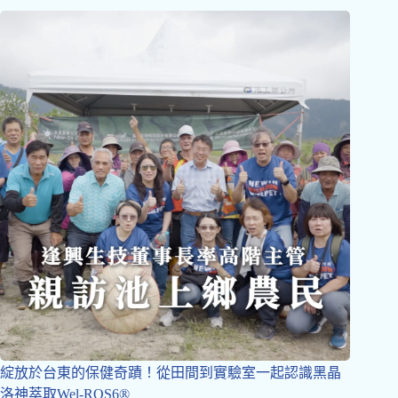
綻放於台東的保健奇蹟！從田間到實驗室一起認識黑晶
洛神萃取Wel-ROS6®