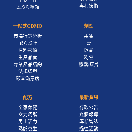
重要里程
專利技術
認證與獎項
一站式CDMO
劑型
市場行銷分析
果凍
配方設計
膏
原料來源
飲品
生產品管
粉包
專業產品諮詢
膠囊/錠片
法規認證
顧客滿意度
配方
最新資訊
全家保健
行政公告
女力呵護
媒體報導
男士活力
專新智誌
熟齡養生
過往活動