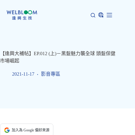
跳
至
主
要
內
容
【逢興大補帖】EP.012 (上)－黑髮魅力襲全球 頭髮保健
市場崛起
2021-11-17
影音專區
加入為 Google 偏好來源