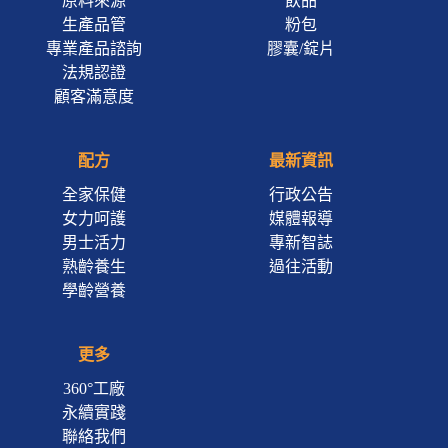
原料來源
飲品
生產品管
粉包
專業產品諮詢
膠囊/錠片
法規認證
顧客滿意度
配方
最新資訊
全家保健
行政公告
女力呵護
媒體報導
男士活力
專新智誌
熟齡養生
過往活動
學齡營養
更多
360°工廠
永續實踐
聯絡我們