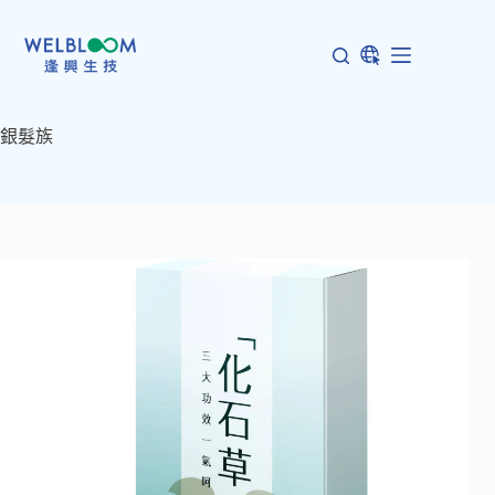
跳
至
主
要
內
銀髮族
容