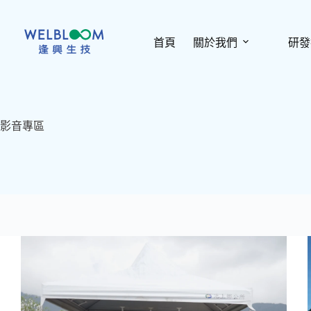
跳
至
主
首頁
關於我們
研發
要
內
容
影音專區