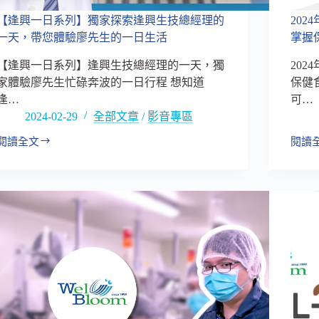
道
計
【逢興一日系列】獨家探索逢興生技總經理的
20
畫）
一天，帶您體驗廖先生的一日生活
掌握
【逢興一日系列】逢興生技總經理的一天，獨
20
家體驗廖先生忙碌奔波的一日行程 想知道
保健
逢…
可…
2024-02-29
全部文章
/
影音專區
閱讀全文
閱讀
2024
【逢
年
興
保
一
健
日
食
系
品
列】
市
獨
場
家
趨
探
勢
索
分
逢
享，
興