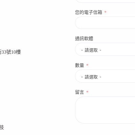
【健
康
您的電子信箱
情
報
局】
Ep.02
通訊軟體
33號10樓
數量
留言
生技