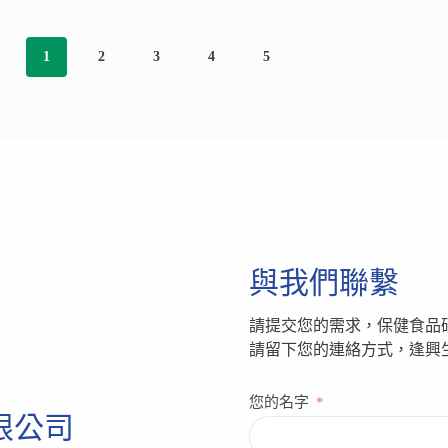
保
品
健
粉
原
包
1
2
3
4
5
料
是
新
這
星
樣
–
做
麥
出
角
來
硫
的！
因，
逢
解
興
答
生
與我們聯繫
體
技
力
製
補
請提交您的需求，保健食品
程
充
大
請留下您的連絡方式，逢興
的
揭
三
密
您的名字
大
限公司
問
題!