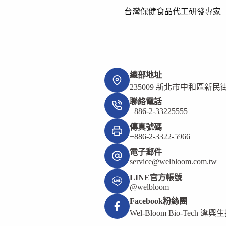
健
台灣保健食品代工研發專家
康
人
生。
【健
康
情
總部地址
報
235009 新北市中和區新民街
局】
聯絡電話
Ep.03
+886-2-33225555
傳真號碼
+886-2-3322-5966
電子郵件
service@welbloom.com.tw
LINE官方帳號
@welbloom
Facebook粉絲團
Wel-Bloom Bio-Tech 逢興