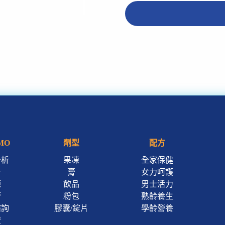
MO
劑型
配方
分析
果凍
全家保健
計
膏
女力呵護
源
飲品
男士活力
管
粉包
熟齡養生
諮詢
膠囊/錠片
學齡營養
證