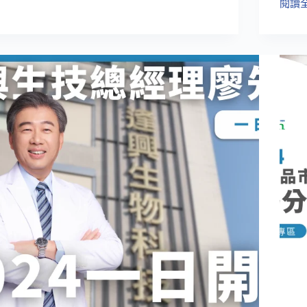
閱讀
s
全
Global：
新
逢
系
興
列
生
【四
技
季
與
診
您
療
攜
室】
手
換
護
季
地
時
球
節
（ft.
該
綠
如
色
何
冀
保
泉
養
樹
身
光
體？
大
EP.01