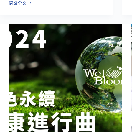
i
閱讀全文
綻
放
於
台
東
的
保
健
奇
蹟！
從
田
間
到
實
驗
室
一
起
認
識