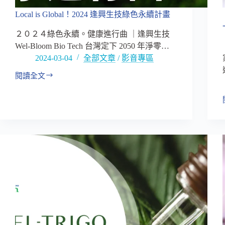
黑
Local is Global！2024 逢興生技綠色永續計畫
晶
洛
２０２４綠色永續。健康進行曲 ｜逢興生技
神
Wel-Bloom Bio Tech 台灣定下 2050 年淨零…
萃
2024-03-04
全部文章
/
影音專區
取
Wel-
閱讀全文
ROS6®
Local
is
Global！
2024
逢
興
生
技
綠
色
永
續
計
畫