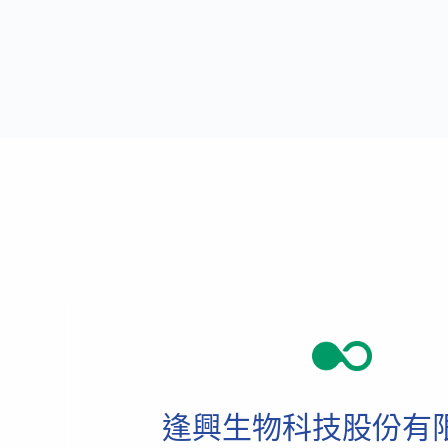
金
比
例
天
然
植
物
萃
取
配
方-
Wel-
TriGo™
，
科
學
調
整
體
質，
逢興生物科技股份有
開
啟