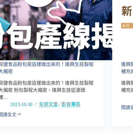
逢
生
興
技
帶
總
您
經
搶
理
先
的
掌
一
握
天，
保
帶
健
您
保健食品粉包是這樣做出來的！逢興生技製程
逢興
食
體
品
大揭密
補充的
驗
市
廖
保健食品粉包是這樣做出來的！逢興生技製程
逢興
場
先
霸
大揭密 粉包製程大揭密，逢興生技從源頭
補充
生
權
確…
的
一
2023-10-30
全部文章
/
影音專區
閱讀
日
逢
閱讀全文
生
興
保
活
開
健
發
食