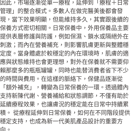
因此，市場逐漸從單一療程，延伸到「療程＋日常
管理」的整合模式。多數人在做完醫美後都會發
現，當下效果明顯，但能維持多久，其實跟後續的
保養方式密切相關。日常保養中，外用保養品主要
提供表層修護與防護，例如保濕、鎖水或隔絕外在
刺激；而內在營養補充，則影響肌膚更新與整體穩
定度。當身體處於較穩定的內在環境時，肌膚的適
應與狀態維持也會更理想，對外在保養就不需要仰
賴那麼多的瓶瓶罐罐，同時也能替消費者省下不少
的時間與費用。在這樣的脈絡下，保健品逐漸從
「額外補充」，轉變為日常保養的一環。透過體內
支持新陳代謝、營養補給和狀態調節，不僅有助於
延續療程效果，也讓膚況的穩定能在日常中持續累
積。 從療程延伸到日常保養，如何在不同階段提供
穩定支持，也成為新一代美肌產品設計的重要方
向。