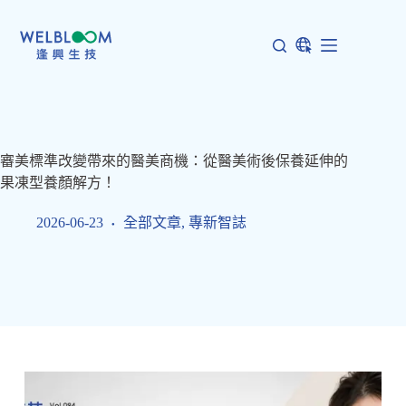
跳
至
主
要
內
容
審美標準改變帶來的醫美商機：從醫美術後保養延伸的
果凍型養顏解方！
2026-06-23
全部文章
,
專新智誌