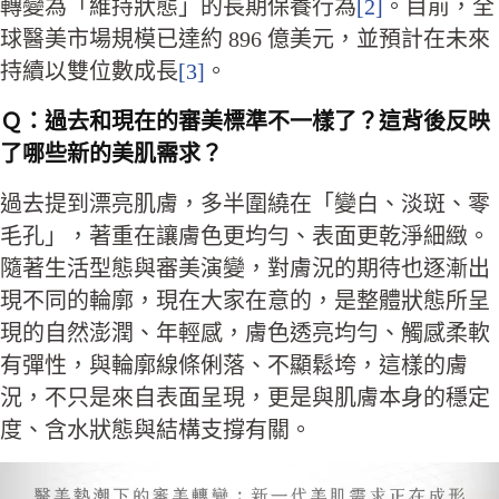
轉變為「維持狀態」的長期保養行為
[2]
。目前，全
球醫美市場規模已達約 896 億美元，並預計在未來
持續以雙位數成長
[3]
。
Ｑ：
過去和現在的審美標準不一樣了？這背後反映
了哪些新的美肌需求？
過去提到漂亮肌膚，多半圍繞在「變白、淡斑、零
毛孔」，著重在讓膚色更均勻、表面更乾淨細緻。
隨著生活型態與審美演變，對膚況的期待也逐漸出
現不同的輪廓，現在大家在意的，是整體狀態所呈
現的自然澎潤、年輕感，膚色透亮均勻、觸感柔軟
有彈性，與輪廓線條俐落、不顯鬆垮，這樣的膚
況，不只是來自表面呈現，更是與肌膚本身的穩定
度、含水狀態與結構支撐有關。