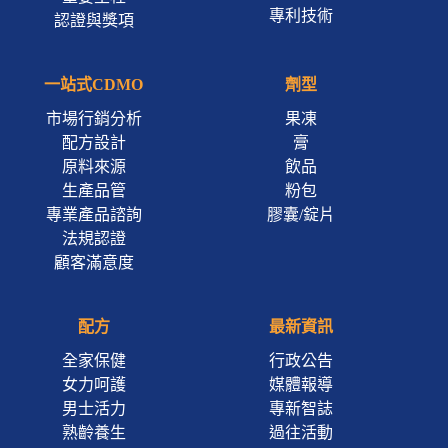
專利技術
認證與獎項
一站式CDMO
劑型
市場行銷分析
果凍
配方設計
膏
原料來源
飲品
生產品管
粉包
專業產品諮詢
膠囊/錠片
法規認證
顧客滿意度
配方
最新資訊
全家保健
行政公告
女力呵護
媒體報導
男士活力
專新智誌
熟齡養生
過往活動