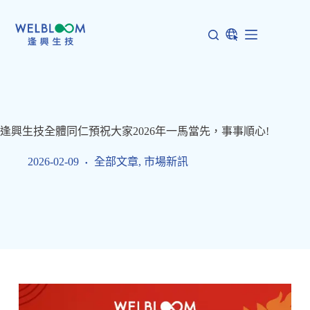
跳
至
主
要
內
容
逢興生技全體同仁預祝大家2026年一馬當先，事事順心!
2026-02-09
全部文章
,
市場新訊